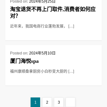
Posted on:
2024年5月25日
淘宝退货不再上门取件,消费者如何应
对？
近年来，我国电商行业蓬勃发展， […]
Posted on:
2024年5月10日
厦门海悦spa
福州康顺桑拿厨房小白秒变大厨的 […]
文
Page
Page
Page
Next
1
2
3