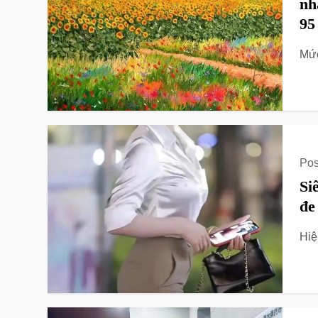
nh
95
Mức
Pos
Si
đe
Hiệ