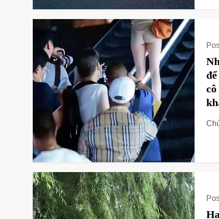
Pos
Nh
để
cô
kh
Chủ
Pos
Ha