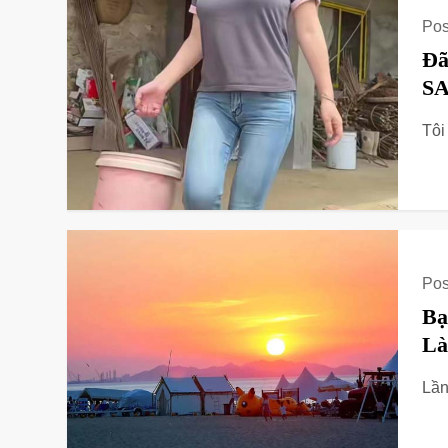
Pos
Đã
SA
Tôi
Pos
Bạ
Là
Lần