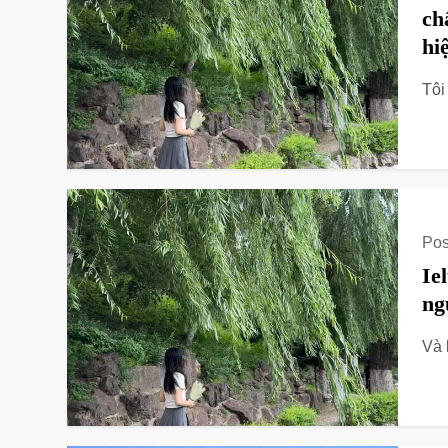
ch
hi
Tôi
Pos
Ie
ng
Và 