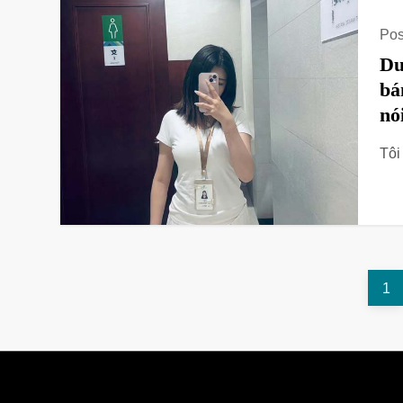
Pos
Du
bá
nó
Tôi
文
Pa
1
章
导