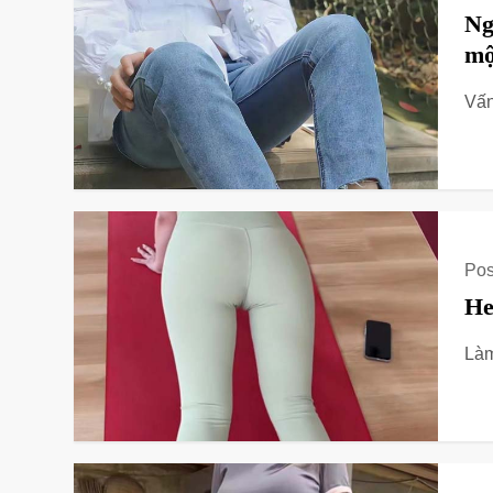
Ng
mộ
Vấn
Pos
He
Làm