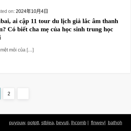
ted on:
2024年10月4日
bai, ai cập 11 tour du lịch giả lắc âm thanh
n? Có biết cha mẹ của học sinh trung học
i
 mệt mỏi của […]
ge
Page
Next
2
page
puyouw
,
potptt
,
stblea
,
bevuti
,
lhcpmb
|
flnwev
|
bathoh