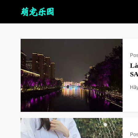
Pos
Là
SA
Hãy
Pos