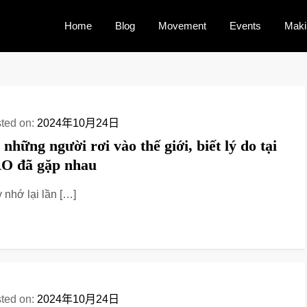
Home
Blog
Movement
Events
Maki
ted on:
2024年10月24日
 những người rơi vào thế giới, biết lý do tại
O đã gặp nhau
 nhớ lại lần […]
ted on:
2024年10月24日