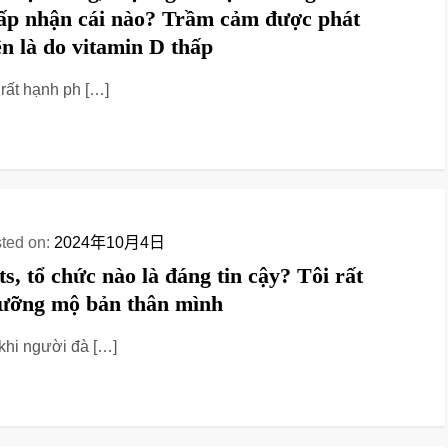
ấp nhận cái nào? Trầm cảm được phát
ện là do vitamin D thấp
 rất hạnh ph […]
ted on:
2024年10月4日
lts, tổ chức nào là đáng tin cậy? Tôi rất
ưỡng mộ bản thân mình
khi người đà […]