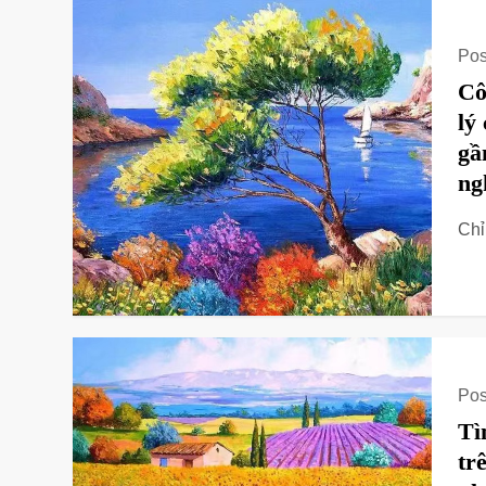
Pos
Cô
lý
gầ
ng
Chỉ
Pos
Tì
tr