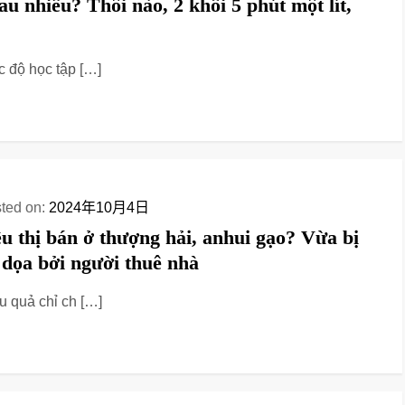
au nhiều? Thôi nào, 2 khối 5 phút một lít,
 độ học tập […]
ted on:
2024年10月4日
êu thị bán ở thượng hải, anhui gạo? Vừa bị
 dọa bởi người thuê nhà
u quả chỉ ch […]