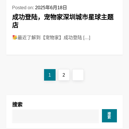
Posted on:
2025年6月18日
成功登陆，宠物家深圳城市星球主题
店
最近了解到【宠物家】成功登陆 […]
文
Page
Page
Next
1
2
章
page
导
搜索
航
搜
索