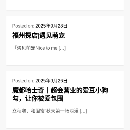
Posted on:
2025年9月28日
福州探店|遇见萌宠
「遇见萌宠Nice to me […]
Posted on:
2025年9月26日
魔都哈士奇｜超会营业的爱豆小狗
勾，让你被爱包围
立秋啦，和闺蜜“秋天第一场浪漫 […]