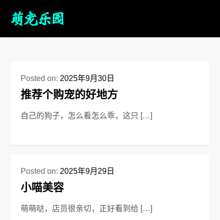
Posted on:
2025年9月30日
推荐个购宠的好地方
自己的狗子，怎么看怎么乖，这只 […]
Posted on:
2025年9月29日
小喵美容
萌萌哒，店员很亲切，正好看到给 […]