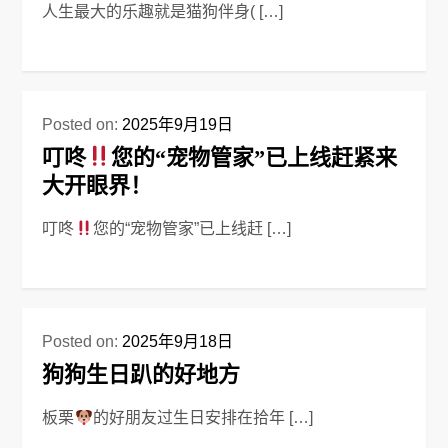
人生最大的乐趣就是猫狗伴身( […]
Posted on:
2025年9月19日
叮咚
您的“宠物管家”已上线赶紧来
大开眼界！
叮咚
您的“宠物管家”已上线赶 […]
Posted on:
2025年9月18日
狗狗生日趴的好地方
板栗
的好朋友过生日安排在拾年 […]