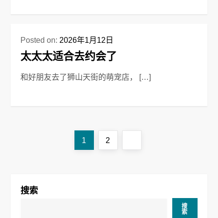
Posted on:
2026年1月12日
太太太适合去约会了
和好朋友去了狮山天街的萌宠店， […]
文
Page
Page
Next
1
2
章
page
导
搜索
航
搜
索