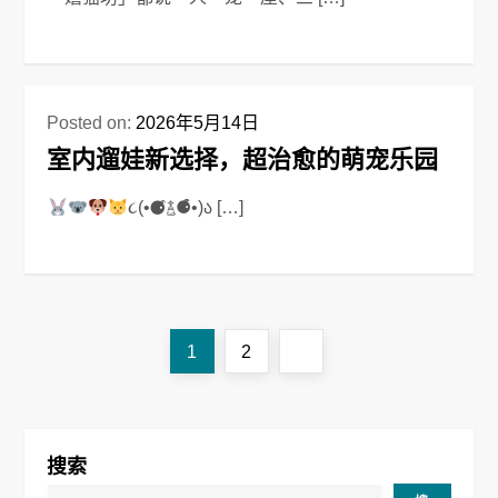
Posted on:
2026年5月14日
室内遛娃新选择，超治愈的萌宠乐园
૮(•⚈͒࿄⚈͒•)ა […]
文
Page
Page
Next
1
2
章
page
导
搜索