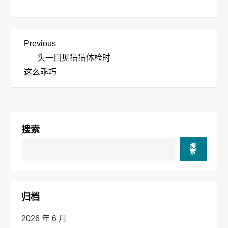
文
Previous
Previous
Post
头一回见猫猫体检时
章
这么乖巧
导
航
搜索
搜
索
归档
2026 年 6 月