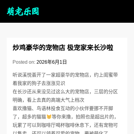
炒鸡豪华的宠物店 极宠家来长沙啦
Posted on:
2026年6月1日
听说溪悦荟开了一家超豪华的宠物店，约上闺蜜带
着我家的狗子去涨涨见识
在长沙还从来没见过这么大的宠物店，三层的分区
明确，看上去真的高端大气上档次
喜欢撸猫、鸟语林投食互动的小伙伴要挪不开脚
了，超多的猫猫
等你来撸，拍照也是超出片的，
玩累了可以到咖啡厅喝杯咖啡休息下，还有宠物可
以售卖，还可以领养可爱的宠物，要被萌化了